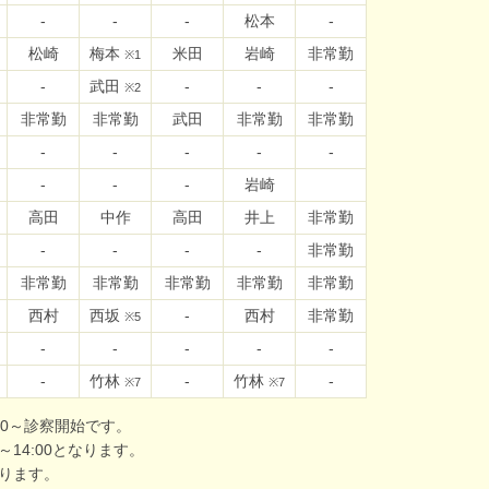
-
-
-
松本
-
松崎
梅本
米田
岩崎
非常勤
※1
-
武田
-
-
-
※2
非常勤
非常勤
武田
非常勤
非常勤
-
-
-
-
-
-
-
-
岩崎
高田
中作
高田
井上
非常勤
-
-
-
-
非常勤
非常勤
非常勤
非常勤
非常勤
非常勤
西村
西坂
-
西村
非常勤
※5
-
-
-
-
-
-
竹林
-
竹林
-
※7
※7
:00～診察開始です。
～14:00となります。
なります。