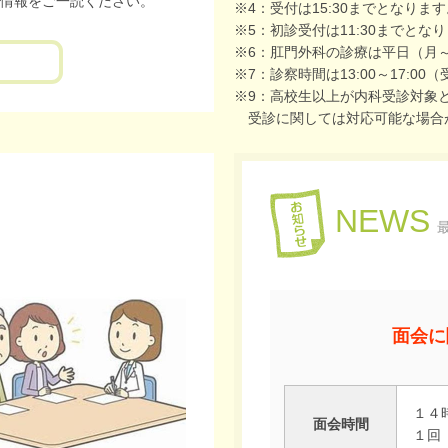
情報をご一読ください。
※4：受付は15:30までとなりま
※5：初診受付は11:30までとな
※6：肛門外科の診療は平日（月
※7：診察時間は13:00～17:00（
※9：高校生以上が内科受診対象
受診に関しては対応可能な場合
NEWS
面会に
１４
面会時間
１回