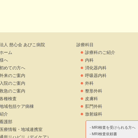
法人 慈心会 あびこ病院
診療科目
ホーム
診療科のご紹介
様へ
内科
初めての方へ
消化器内科
外来のご案内
呼吸器内科
入院のご案内
外科
救急のご案内
整形外科
各種検査
皮膚科
地域包括ケア病棟
肛門外科
紹介
放射線科
看護部
- MRI検査を受けられる方へ
医療情報・地域連携室
- MRI検査依頼書
通所リハビリ（デイケア）