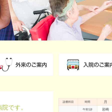
月
診療科目
時間
病院です。
岩崎
午前1診