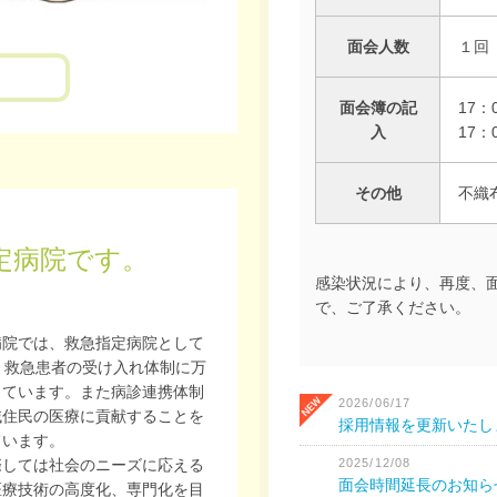
面会人数
１回
面会簿の記
17
入
17：
その他
不織
定病院です。
感染状況により、再度、
で、ご了承ください。
病院では、救急指定病院として
、救急患者の受け入れ体制に万
しています。また病診連携体制
2026/06/17
域住民の医療に貢献することを
採用情報を更新いたし
ています。
2025/12/08
際しては社会のニーズに応える
面会時間延長のお知ら
医療技術の高度化、専門化を目