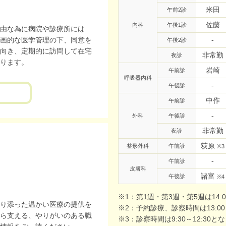
米田
午前2診
佐藤
内科
午後1診
由な為に病院や診療所には
画的な医学管理の下、同意を
-
午後2診
向き、定期的に訪問して在宅
非常勤
夜診
ります。
岩崎
午前診
呼吸器内科
-
午後診
中作
午前診
-
外科
午後診
非常勤
夜診
荻原
整形外科
午前診
※3
-
午前診
皮膚科
諸富
午後診
※4
※1：第1週・第3週・第5週は14
り添った温かい医療の提供を
※2：予約診療、診察時間は13:00
ら支える、やりがいのある職
※3：診察時間は9:30～12:30と