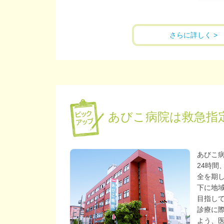
さらに詳しく >
あびこ病院は救急指
あびこ
24時間
全を期
下に地
目指し
診療に
よう、