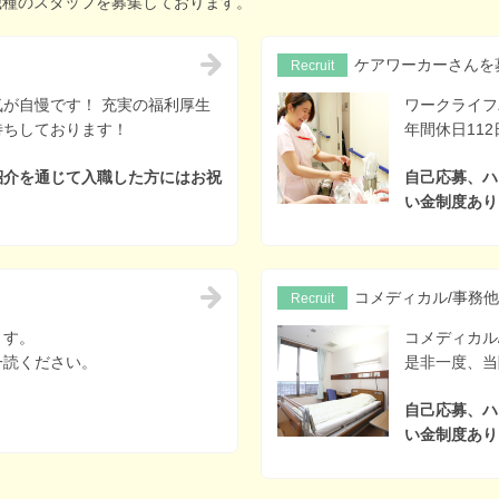
職種のスタッフを募集しております。
ケアワーカーさんを
Recruit
が自慢です！ 充実の福利厚生
ワークライフ
待ちしております！
年間休日11
紹介を通じて入職した方にはお祝
自己応募、ハ
い金制度あり
コメディカル/事務
Recruit
ます。
コメディカル
一読ください。
是非一度、当
自己応募、ハ
い金制度あり